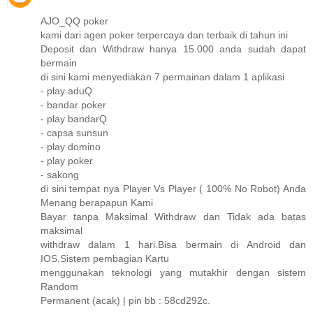
AJO_QQ poker
kami dari agen poker terpercaya dan terbaik di tahun ini
Deposit dan Withdraw hanya 15.000 anda sudah dapat
bermain
di sini kami menyediakan 7 permainan dalam 1 aplikasi
- play aduQ
- bandar poker
- play bandarQ
- capsa sunsun
- play domino
- play poker
- sakong
di sini tempat nya Player Vs Player ( 100% No Robot) Anda
Menang berapapun Kami
Bayar tanpa Maksimal Withdraw dan Tidak ada batas
maksimal
withdraw dalam 1 hari.Bisa bermain di Android dan
IOS,Sistem pembagian Kartu
menggunakan teknologi yang mutakhir dengan sistem
Random
Permanent (acak) | pin bb : 58cd292c.