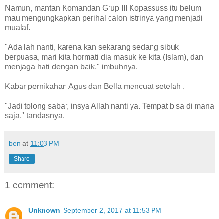
Namun, mantan Komandan Grup III Kopassuss itu belum
mau mengungkapkan perihal calon istrinya yang menjadi
mualaf.
"Ada lah nanti, karena kan sekarang sedang sibuk
berpuasa, mari kita hormati dia masuk ke kita (Islam), dan
menjaga hati dengan baik," imbuhnya.
Kabar pernikahan Agus dan Bella mencuat setelah .
"Jadi tolong sabar, insya Allah nanti ya. Tempat bisa di mana
saja," tandasnya.
ben
at
11:03 PM
Share
1 comment:
Unknown
September 2, 2017 at 11:53 PM