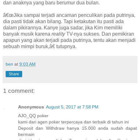
dan anaknya yang baru berumur dua bulan.
â€œJika sampai terjadi ancaman penculikan pada putrinya,
dia pasti tidak akan bilang. Tapi ketakutan itu pasti ada
dalam pikirannya. Kanye juga sadar, jika Kim memiliki
banyak musik karena
reality
TV-nya sukses. Dan pemikiran
apapun yang akan terjadi pada putrinya, tentu akan menjadi
sebuah mimpi buruk,â€ tutupnya.
ben
at
9:03 AM
Share
1 comment:
Anonymous
August 5, 2017 at 7:58 PM
AJO_QQ poker
kami dari agen poker terpercaya dan terbaik di tahun ini
Deposit dan Withdraw hanya 15.000 anda sudah dapat
bermain