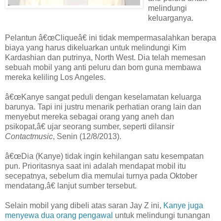
melindungi
keluarganya.
Pelantun â€œCliqueâ€ ini tidak mempermasalahkan berapa
biaya yang harus dikeluarkan untuk melindungi Kim
Kardashian dan putrinya, North West. Dia telah memesan
sebuah mobil yang anti peluru dan bom guna membawa
mereka keliling Los Angeles.
â€œKanye sangat peduli dengan keselamatan keluarga
barunya. Tapi ini justru menarik perhatian orang lain dan
menyebut mereka sebagai orang yang aneh dan
psikopat,â€ ujar seorang sumber, seperti dilansir
Contactmusic
, Senin (12/8/2013).
â€œDia (Kanye) tidak ingin kehilangan satu kesempatan
pun. Prioritasnya saat ini adalah mendapat mobil itu
secepatnya, sebelum dia memulai turnya pada Oktober
mendatang,â€ lanjut sumber tersebut.
Selain mobil yang dibeli atas saran Jay Z ini,
Kanye juga
menyewa dua orang pengawal
untuk melindungi tunangan