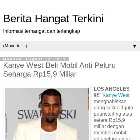
Berita Hangat Terkini
Informasi terhangat dan terlengkap
▼
Monday, August 12, 2013
Kanye West Beli Mobil Anti Peluru
Seharga Rp15,9 Miliar
LOS ANGELES
â€"
Kanye West
menghabiskan
uang sekira 1 juta
pounsterling atau
setara Rp15,9
miliar dengan
membeli mobil
anti-peluru untuk