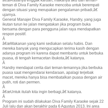
â€œRasanya enggak karuan, makanya aku dan teman-
teman di Diva Family Karaoke mencoba untuk berempati
dengan situasi yang merupakan pengalaman pribadi,â€
ujarnya.
General Manajer Diva Family Karaoke, Handry, yang juga
ikutan turun ke jalan mengatakan jika program buka
bersama dengan para pengguna jalan raya mendapatkan
respon positif.
Â
â€œMakanan yang kami sediakan selalu habis. Dan
mereka banyak yang mengucapkan terima kasih dengan
adanya program ini karena dapat membantu untuk berbuka
puasa, di tengah kemacetan ibukota,â€ katanya.
Â
Handry mendapat cerita dari teman-temannya jika berbuka
puasa saat mengendarai kendaraan, apalagi terjebak
macet, mereka hanya bisa membatalkan puasa dengan air
putih, roti dan permen.
Â
â€œUntuk itulah kita ingin berbagi,â€ katanya.
Â
Program ini sudah dilakukan Diva Family Karaoke sejak 22
Juli lalu dan akan berakhir pada 6 Agustus 2013. Ini area