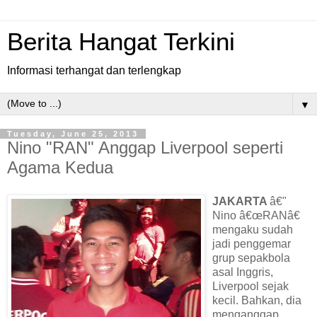
Berita Hangat Terkini
Informasi terhangat dan terlengkap
▼
Tuesday, June 25, 2013
Nino "RAN" Anggap Liverpool seperti
Agama Kedua
JAKARTA
â€"
Nino â€œRANâ€
mengaku sudah
jadi penggemar
grup sepakbola
asal Inggris,
Liverpool sejak
kecil. Bahkan, dia
menganggap