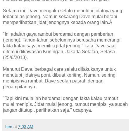
Selama ini, Dave mengaku selalu menutupi jidatnya yang
lebar alias jenong. Namun sekarang Dave mulai berani
memperlihatkan jidat jenongnya kepada orang lain.Â
"Ini adalah gaya rambut berdamai dengan pemberian
(jenong). Tahun-tahun sebelumnya berusaha memerangi
fakta kalau saya memiliki jidat jenong," kata Dave saat
ditemui dikawasan Kuningan, Jakarta Selatan, Selasa
(25/6/2013).
Menurut Dave, berbagai cara selalu dilakukanya untuk
menutupi jidatnya poni, dibuat keriting. Namun, seiring
menipisnya rambut, Dave seolah pasrah dengan
penampilannya.
"Tapi kini mulailah berdamai dengan fakta kalau rambut
mulai menipis. Jidat mulai jenong, rambut menipis, ya sudah
jangan ditutupi, perlihatkan saja," ucapnya.
ben
at
7:03 AM