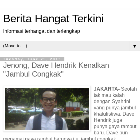
Berita Hangat Terkini
Informasi terhangat dan terlengkap
▼
Tuesday, June 25, 2013
Jenong, Dave Hendrik Kenalkan
"Jambul Congkak"
JAKARTA-
Seolah
tak mau kalah
dengan Syahrini
yang punya jambul
khatulistiwa, Dave
Hendrik juga
punya gaya rambut
baru. Dave pun
menamai gaya rambut barunya itu, jambul congkak.