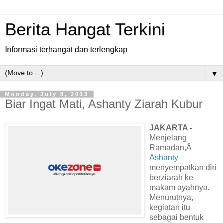
Berita Hangat Terkini
Informasi terhangat dan terlengkap
▼
Monday, July 8, 2013
Biar Ingat Mati, Ashanty Ziarah Kubur
JAKARTA -
Menjelang
Ramadan,Â
Ashanty
menyempatkan diri
berziarah ke
makam ayahnya.
Menurutnya,
kegiatan itu
sebagai bentuk