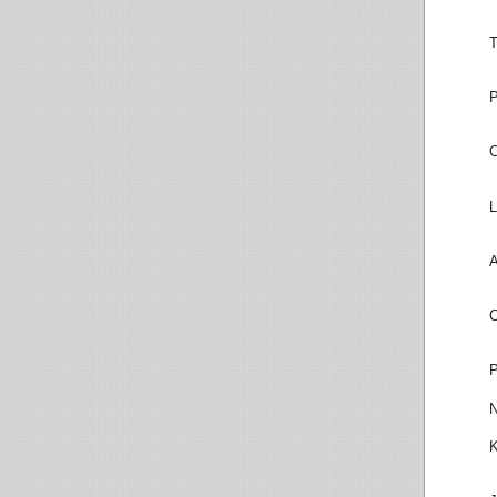
T
P
C
L
A
C
P
N
K