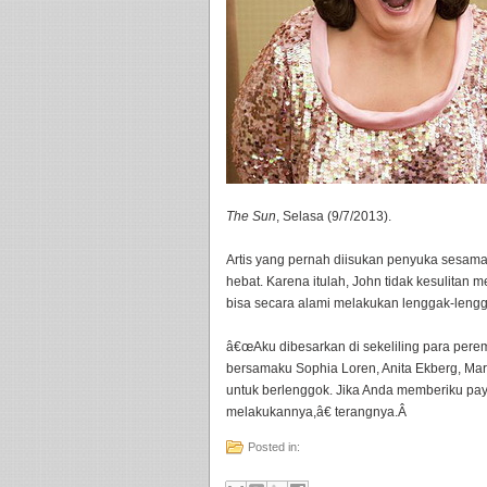
The Sun
, Selasa (9/7/2013).
Artis yang pernah diisukan penyuka sesama j
hebat. Karena itulah, John tidak kesulitan 
bisa secara alami melakukan lenggak-lengg
â€œAku dibesarkan di sekeliling para per
bersamaku Sophia Loren, Anita Ekberg, Mar
untuk berlenggok. Jika Anda memberiku payu
melakukannya,â€ terangnya.Â
Posted in: