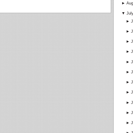
►
Aug
▼
Jul
►
J
►
J
►
J
►
J
►
J
►
J
►
J
►
J
►
J
►
J
►
J
►
J