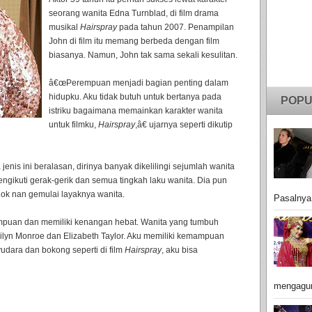
seorang wanita Edna Turnblad, di film drama
musikal
Hairspray
pada tahun 2007. Penampilan
John di film itu memang berbeda dengan film
biasanya. Namun, John tak sama sekali kesulitan.
â€œPerempuan menjadi bagian penting dalam
hidupku. Aku tidak butuh untuk bertanya pada
POPU
istriku bagaimana memainkan karakter wanita
untuk filmku,
Hairspray
,â€ ujarnya seperti dikutip
enis ini beralasan, dirinya banyak dikelilingi sejumlah wanita
mengikuti gerak-gerik dan semua tingkah laku wanita. Dia pun
ok nan gemulai layaknya wanita.
Pasalnya
empuan dan memiliki kenangan hebat. Wanita yang tumbuh
ilyn Monroe dan Elizabeth Taylor. Aku memiliki kemampuan
dara dan bokong seperti di film
Hairspray
, aku bisa
mengagu