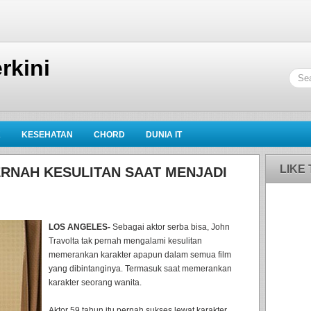
rkini
K
KESEHATAN
CHORD
DUNIA IT
LIKE
ERNAH KESULITAN SAAT MENJADI
LOS ANGELES-
Sebagai aktor serba bisa, John
Travolta tak pernah mengalami kesulitan
memerankan karakter apapun dalam semua film
yang dibintanginya. Termasuk saat memerankan
karakter seorang wanita.
Aktor 59 tahun itu pernah sukses lewat karakter