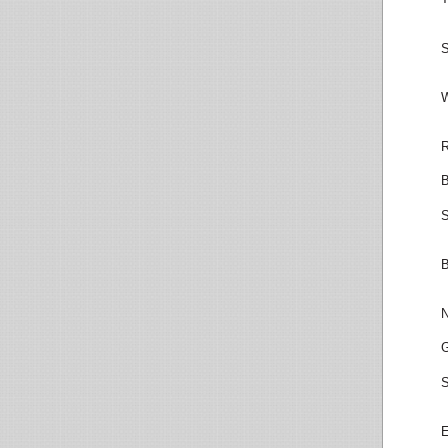
S
W
R
B
S
B
N
G
S
E