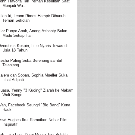
ohn Travolta Tak Pernah Kesulitan Saat
Menjadi Wa...
ikin Iri, Leann Rimes Hampir Dibunuh
Teman Sekolah
iar Punya Anak, Anang-Ashanty Bulan
Madu Setiap Hari
verdosis Kokain, LiLo Nyaris Tewas di
Usia 18 Tahun
esha Paling Suka Berenang sambil
Telanjang
alem dan Sopan, Sophia Mueller Suka
Lihat Adipati...
uasa, Yenny "3 Kucing" Ziarah ke Makam
Wali Songo...
ah, Facebook Seungri "Big Bang" Kena
Hack!
ewi Hughes Ikut Ramaikan Nobar Film
Inspiratif
ak Laku Lagi, Demi Moore Jadi Pelatih