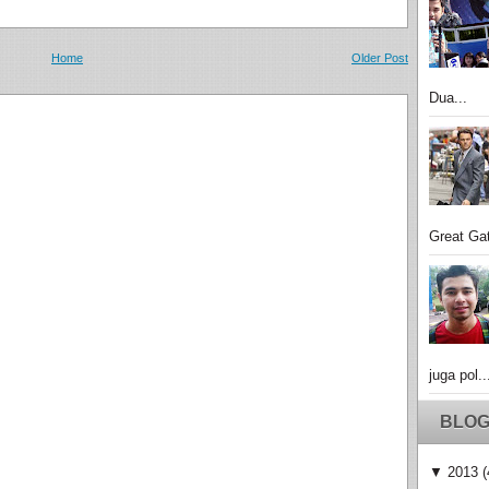
Home
Older Post
Dua...
Great Gat
juga pol..
BLOG
▼
2013
(