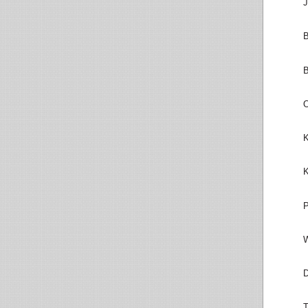
J
B
B
O
K
K
P
W
D
T