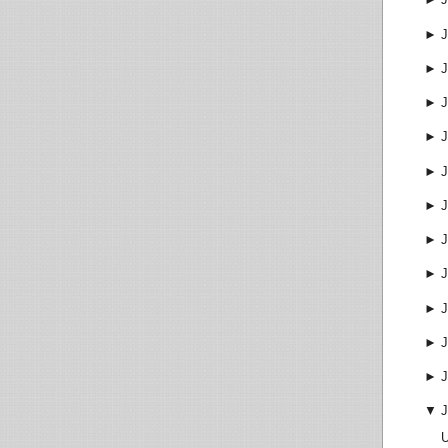
►
J
►
J
►
J
►
J
►
J
►
J
►
J
►
J
►
J
►
J
►
J
▼
J
U