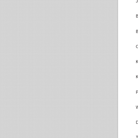
J
B
B
O
K
K
P
W
D
T