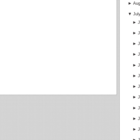
►
Aug
▼
Jul
►
J
►
J
►
J
►
J
►
J
►
J
►
J
►
J
►
J
►
J
►
J
►
J