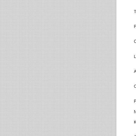
T
P
C
L
A
C
P
N
K