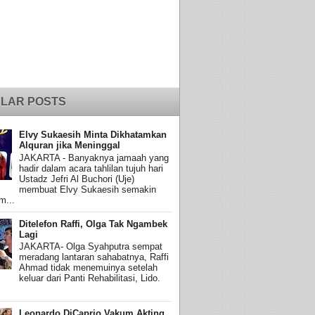
LAR POSTS
Elvy Sukaesih Minta Dikhatamkan
Alquran jika Meninggal
JAKARTA - Banyaknya jamaah yang
hadir dalam acara tahlilan tujuh hari
Ustadz Jefri Al Buchori (Uje)
membuat Elvy Sukaesih semakin
m...
Ditelefon Raffi, Olga Tak Ngambek
Lagi
JAKARTA- Olga Syahputra sempat
meradang lantaran sahabatnya, Raffi
Ahmad tidak menemuinya setelah
keluar dari Panti Rehabilitasi, Lido.
Leonardo DiCaprio Vakum Akting