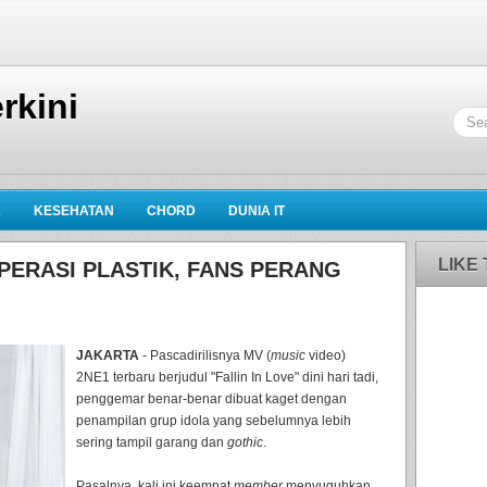
rkini
K
KESEHATAN
CHORD
DUNIA IT
LIKE
PERASI PLASTIK, FANS PERANG
JAKARTA
- Pascadirilisnya MV (
music
video)
2NE1 terbaru berjudul "Fallin In Love" dini hari tadi,
penggemar benar-benar dibuat kaget dengan
penampilan grup idola yang sebelumnya lebih
sering tampil garang dan
gothic
.
Pasalnya, kali ini keempat
member
menyuguhkan