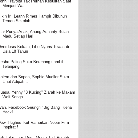
ohn Travolta Tak Pernah Kesulitan Saat
Menjadi Wa...
ikin Iri, Leann Rimes Hampir Dibunuh
Teman Sekolah
iar Punya Anak, Anang-Ashanty Bulan
Madu Setiap Hari
verdosis Kokain, LiLo Nyaris Tewas di
Usia 18 Tahun
esha Paling Suka Berenang sambil
Telanjang
alem dan Sopan, Sophia Mueller Suka
Lihat Adipati...
uasa, Yenny "3 Kucing" Ziarah ke Makam
Wali Songo...
ah, Facebook Seungri "Big Bang" Kena
Hack!
ewi Hughes Ikut Ramaikan Nobar Film
Inspiratif
ak Laku Lagi, Demi Moore Jadi Pelatih