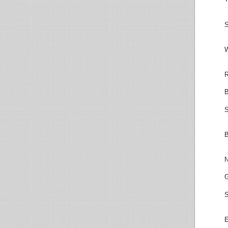
S
W
R
B
S
B
N
G
S
E