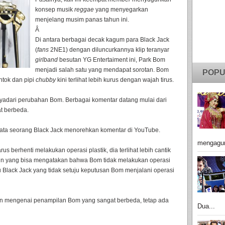
konsep musik
reggae
yang menyegarkan
menjelang musim panas tahun ini.
Â
Di antara berbagai decak kagum para Black Jack
(
fans
2NE1) dengan diluncurkannya klip teranyar
girlband
besutan YG Entertaiment ini, Park Bom
menjadi salah satu yang mendapat sorotan. Bom
POPU
ntok dan pipi
chubby
kini terlihat lebih kurus dengan wajah tirus.
nyadari perubahan Bom. Berbagai komentar datang mulai dari
t berbeda.
kata seorang Black Jack menorehkan komentar di YouTube.
mengagu
us berhenti melakukan operasi plastik, dia terlihat lebih cantik
 pun yang bisa mengatakan bahwa Bom tidak melakukan operasi
atu Black Jack yang tidak setuju keputusan Bom menjalani operasi
n mengenai penampilan Bom yang sangat berbeda, tetap ada
Dua...