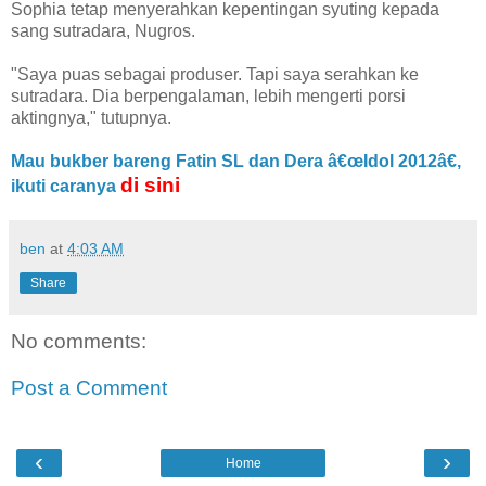
Sophia tetap menyerahkan kepentingan syuting kepada
sang sutradara, Nugros.
"Saya puas sebagai produser. Tapi saya serahkan ke
sutradara. Dia berpengalaman, lebih mengerti porsi
aktingnya," tutupnya.
Mau bukber bareng Fatin SL dan Dera â€œIdol 2012â€,
di sini
ikuti caranya
ben
at
4:03 AM
Share
No comments:
Post a Comment
‹
›
Home