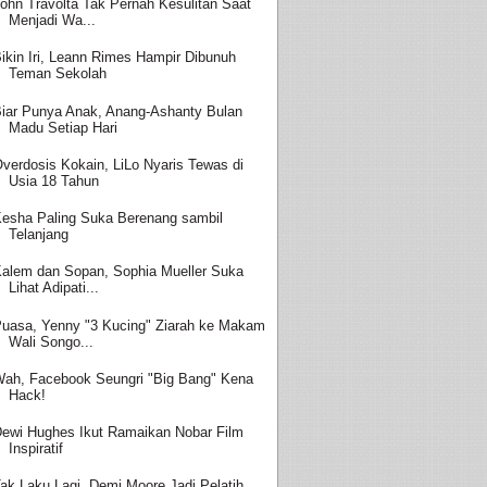
ohn Travolta Tak Pernah Kesulitan Saat
Menjadi Wa...
ikin Iri, Leann Rimes Hampir Dibunuh
Teman Sekolah
iar Punya Anak, Anang-Ashanty Bulan
Madu Setiap Hari
verdosis Kokain, LiLo Nyaris Tewas di
Usia 18 Tahun
esha Paling Suka Berenang sambil
Telanjang
alem dan Sopan, Sophia Mueller Suka
Lihat Adipati...
uasa, Yenny "3 Kucing" Ziarah ke Makam
Wali Songo...
ah, Facebook Seungri "Big Bang" Kena
Hack!
ewi Hughes Ikut Ramaikan Nobar Film
Inspiratif
ak Laku Lagi, Demi Moore Jadi Pelatih