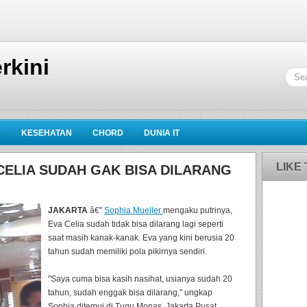
rkini
K
KESEHATAN
CHORD
DUNIA IT
LIKE
CELIA SUDAH GAK BISA DILARANG
JAKARTA
â€"
Sophia Mueller
mengaku putrinya,
Eva Celia sudah tidak bisa dilarang lagi seperti
saat masih kanak-kanak. Eva yang kini berusia 20
tahun sudah memiliki pola pikirnya sendiri.
"Saya cuma bisa kasih nasihat, usianya sudah 20
tahun, sudah enggak bisa dilarang," ungkap
Sophia ditemui di Tugu Monas, Jakarta Pusat,