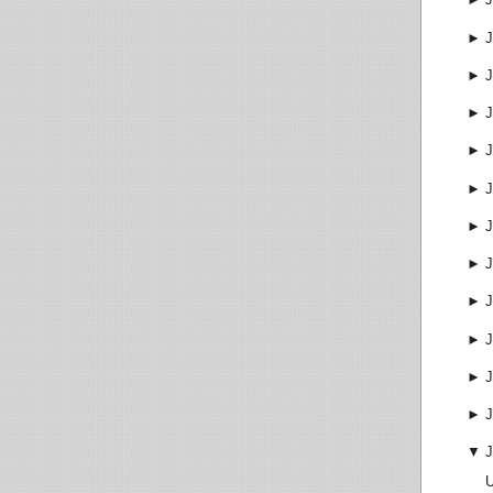
►
J
►
J
►
J
►
J
►
J
►
J
►
J
►
J
►
J
►
J
►
J
▼
J
U