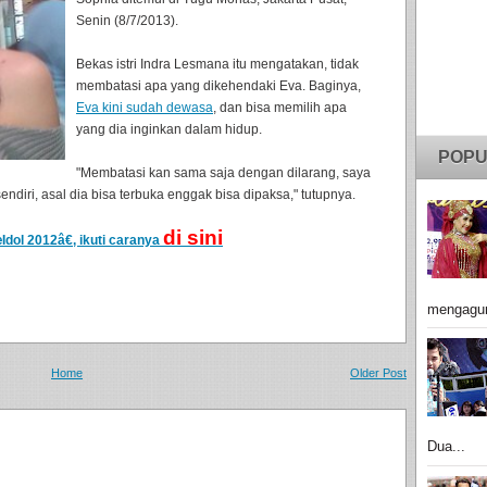
Senin (8/7/2013).
Bekas istri Indra Lesmana itu mengatakan, tidak
membatasi apa yang dikehendaki Eva. Baginya,
Eva kini sudah dewasa
, dan bisa memilih apa
yang dia inginkan dalam hidup.
POPU
"Membatasi kan sama saja dengan dilarang, saya
ndiri, asal dia bisa terbuka enggak bisa dipaksa," tutupnya.
di sini
dol 2012â€, ikuti caranya
mengagu
Home
Older Post
Dua...