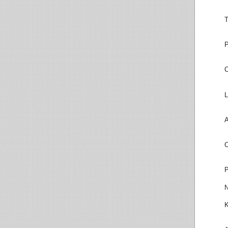
T
P
C
L
A
C
P
N
K