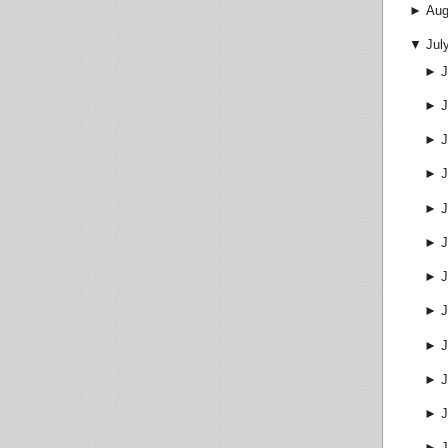
►
Aug
▼
Jul
►
J
►
J
►
J
►
J
►
J
►
J
►
J
►
J
►
J
►
J
►
J
►
J