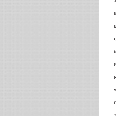
J
B
B
O
K
K
P
W
D
T