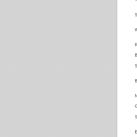
S
W
R
B
S
B
N
G
S
E