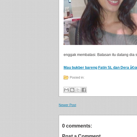
enggak membatasi. Batasan itu datang dia se
Mau bukber bareng Fatin SL dan Dera â€œI
Posted in:
Newer Post
0 comments:
Post a Comment