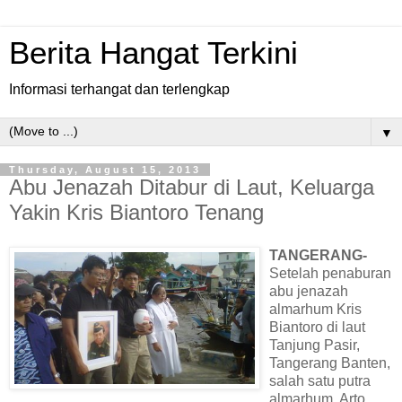
Berita Hangat Terkini
Informasi terhangat dan terlengkap
▼
Thursday, August 15, 2013
Abu Jenazah Ditabur di Laut, Keluarga
Yakin Kris Biantoro Tenang
TANGERANG-
Setelah penaburan
abu jenazah
almarhum Kris
Biantoro di laut
Tanjung Pasir,
Tangerang Banten,
salah satu putra
almarhum, Arto,