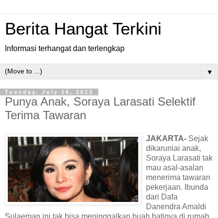
Berita Hangat Terkini
Informasi terhangat dan terlengkap
▼
Tuesday, July 16, 2013
Punya Anak, Soraya Larasati Selektif
Terima Tawaran
JAKARTA-
Sejak
dikaruniai anak,
Soraya Larasati tak
mau asal-asalan
menerima tawaran
pekerjaan. Ibunda
dari Dafa
Danendra Amaldi
Sulaeman ini tak bisa meninggalkan buah hatinya di rumah