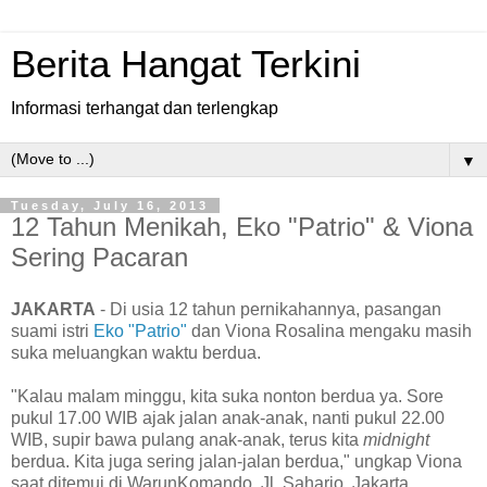
Berita Hangat Terkini
Informasi terhangat dan terlengkap
▼
Tuesday, July 16, 2013
12 Tahun Menikah, Eko "Patrio" & Viona
Sering Pacaran
JAKARTA
- Di usia 12 tahun pernikahannya, pasangan
suami istri
Eko "Patrio"
dan Viona Rosalina mengaku masih
suka meluangkan waktu berdua.
"Kalau malam minggu, kita suka nonton berdua ya. Sore
pukul 17.00 WIB ajak jalan anak-anak, nanti pukul 22.00
WIB, supir bawa pulang anak-anak, terus kita
midnight
berdua. Kita juga sering jalan-jalan berdua," ungkap Viona
saat ditemui di WarunKomando, Jl. Saharjo, Jakarta