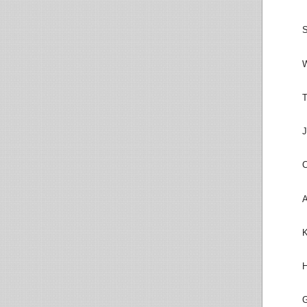
S
W
T
J
C
A
K
H
G