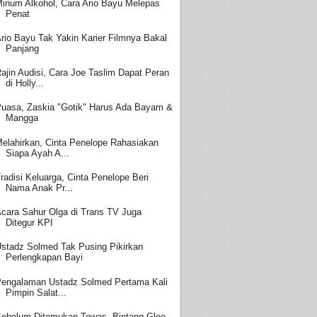
inum Alkohol, Cara Ario Bayu Melepas
Penat
rio Bayu Tak Yakin Karier Filmnya Bakal
Panjang
ajin Audisi, Cara Joe Taslim Dapat Peran
di Holly...
uasa, Zaskia "Gotik" Harus Ada Bayam &
Mangga
elahirkan, Cinta Penelope Rahasiakan
Siapa Ayah A...
radisi Keluarga, Cinta Penelope Beri
Nama Anak Pr...
cara Sahur Olga di Trans TV Juga
Ditegur KPI
stadz Solmed Tak Pusing Pikirkan
Perlengkapan Bayi
engalaman Ustadz Solmed Pertama Kali
Pimpin Salat...
ebelum Ditemukan Tewas, Bintang Glee