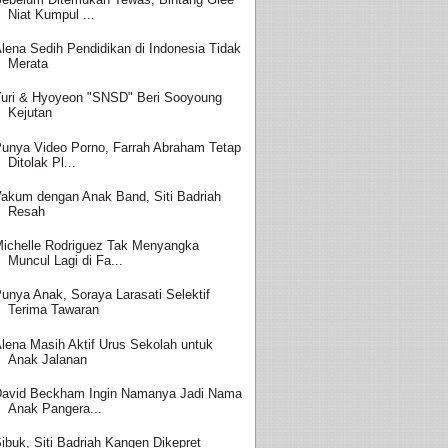
Niat Kumpul ...
lena Sedih Pendidikan di Indonesia Tidak
Merata
uri & Hyoyeon "SNSD" Beri Sooyoung
Kejutan
unya Video Porno, Farrah Abraham Tetap
Ditolak Pl...
akum dengan Anak Band, Siti Badriah
Resah
ichelle Rodriguez Tak Menyangka
Muncul Lagi di Fa...
unya Anak, Soraya Larasati Selektif
Terima Tawaran
lena Masih Aktif Urus Sekolah untuk
Anak Jalanan
avid Beckham Ingin Namanya Jadi Nama
Anak Pangera...
ibuk, Siti Badriah Kangen Dikepret