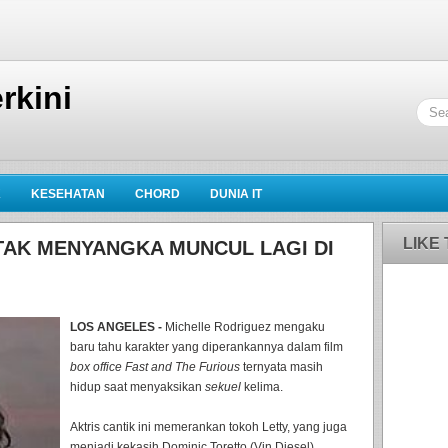
rkini
K
KESEHATAN
CHORD
DUNIA IT
LIKE
TAK MENYANGKA MUNCUL LAGI DI
LOS ANGELES -
Michelle Rodriguez mengaku
baru tahu karakter yang diperankannya dalam film
box office Fast and The Furious
ternyata masih
hidup saat menyaksikan
sekuel
kelima.
Aktris cantik ini memerankan tokoh Letty, yang juga
menjadi kekasih Dominic Toretto (Vin Diesel).