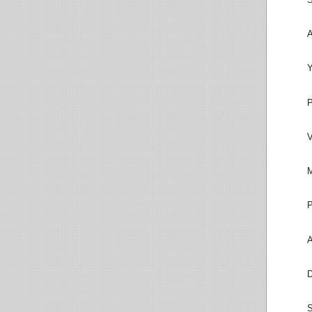
A
Y
P
V
M
P
A
D
S