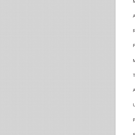
M
A
R
P
M
T
A
U
P
S