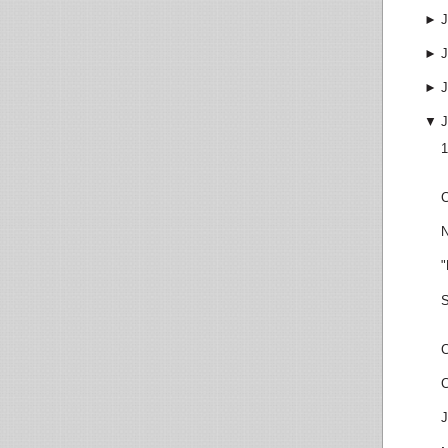
►
J
►
J
►
J
▼
J
1
C
N
"
S
C
C
J