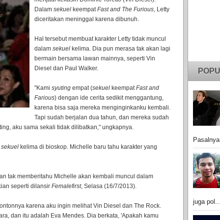
Dalam
sekuel
keempat
Fast and The Furious
, Letty
diceritakan meninggal karena dibunuh.
Hal tersebut membuat karakter Letty tidak muncul
dalam
sekuel
kelima. Dia pun merasa tak akan lagi
bermain bersama lawan mainnya, seperti Vin
Diesel dan Paul Walker.
POPU
"Kami
syuting
empat (
sekuel
keempat
Fast and
Farious
) dengan ide cerita sedikit menggantung,
karena bisa saja mereka menginginkanku kembali.
Tapi sudah berjalan dua tahun, dan mereka sudah
ting, aku sama sekali tidak dilibatkan," ungkapnya.
Pasalnya
n
sekuel
kelima di bioskop. Michelle baru tahu karakter yang
kan tak memberitahu Michelle akan kembali muncul dalam
ian seperti dilansir
Femalefirst
, Selasa (16/7/2013).
juga pol..
ontonnya karena aku ingin melihat Vin Diesel dan The Rock.
uara, dan itu adalah Eva Mendes. Dia berkata, 'Apakah kamu