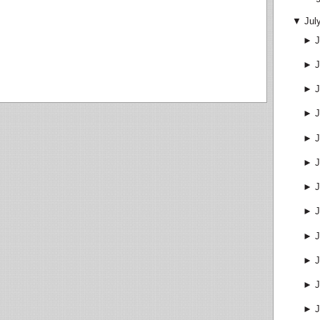
▼
Jul
►
J
►
J
►
J
►
J
►
J
►
J
►
J
►
J
►
J
►
J
►
J
►
J