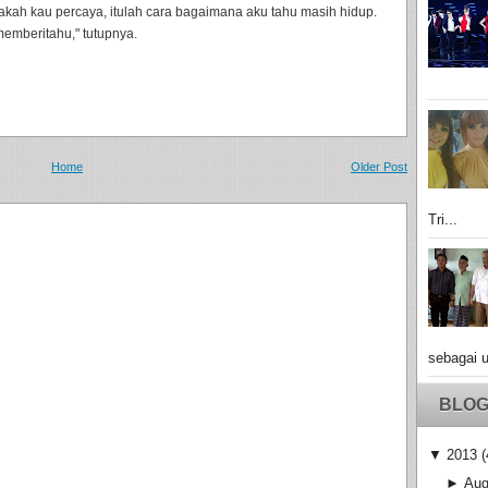
akah kau percaya, itulah cara bagaimana aku tahu masih hidup.
memberitahu," tutupnya.
Home
Older Post
Tri...
sebagai u
BLOG
▼
2013
(
►
Aug