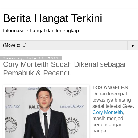
Berita Hangat Terkini
Informasi terhangat dan terlengkap
▼
Tuesday, July 16, 2013
Cory Monteith Sudah Dikenal sebagai
Pemabuk & Pecandu
LOS ANGELES -
Di hari keempat
tewasnya bintang
serial televisi
Glee
,
Cory Monteith
,
masih menjadi
perbincangan
hangat.