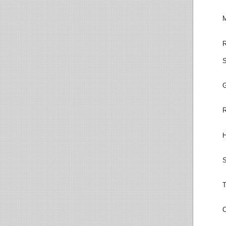
M
R
S
G
R
H
S
T
C