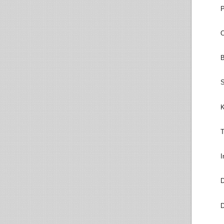
P
O
B
S
K
T
I
D
D