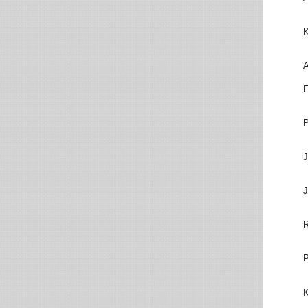
K
A
F
P
J
J
R
P
K