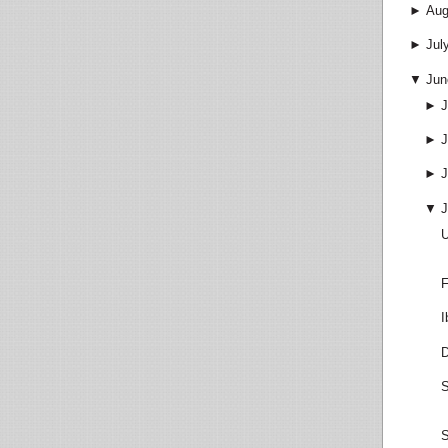
►
Aug
►
Jul
▼
Jun
►
J
►
J
►
J
▼
J
U
F
I
D
S
S