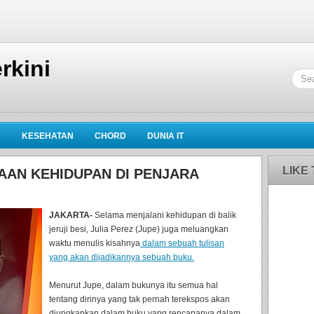
rkini
K
KESEHATAN
CHORD
DUNIA IT
LIKE
AAN KEHIDUPAN DI PENJARA
JAKARTA-
Selama menjalani kehidupan di balik
jeruji besi, Julia Perez (Jupe) juga meluangkan
waktu menulis kisahnya
dalam sebuah tulisan
yang akan dijadikannya sebuah buku.
Menurut Jupe, dalam bukunya itu semua hal
tentang dirinya yang tak pernah terekspos akan
diungkapkan dalam buku yang rencananya dalam