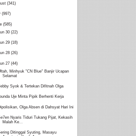
ust
(341)
y
(997)
e
(585)
un 30
(22)
un 29
(18)
un 28
(26)
un 27
(44)
ltah, Minhyuk "CN Blue" Banjir Ucapan
Selamat
ebby Syok & Tertekan Difitnah Olga
bunda Uje Minta Pipik Berhenti Kerja
ipolisikan, Olga Absen di Dahsyat Hari Ini
e7en Nyaris Tiduri Tukang Pijat, Kekasih
Malah Ke...
ering Ditinggal Syuting, Masayu