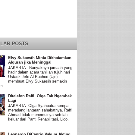
LAR POSTS
Elvy Sukaesih Minta Dikhatamkan
Alquran jika Meninggal
JAKARTA - Banyaknya jamaah yang
hadir dalam acara tahlilan tujuh hari
Ustadz Jefri Al Buchori (Uje)
membuat Elvy Sukaesih semakin
m...
Ditelefon Raffi, Olga Tak Ngambek
Lagi
JAKARTA- Olga Syahputra sempat
meradang lantaran sahabatnya, Raffi
Ahmad tidak menemuinya setelah
keluar dari Panti Rehabilitasi, Lido.
Leonardo DiCaprio Vakum Akting