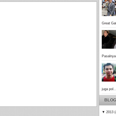
Great Gat
Pasalnya
juga pol..
BLOG
▼
2013
(