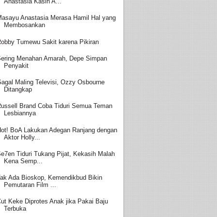
Anastasia Kasih A...
asayu Anastasia Merasa Hamil Hal yang
Membosankan
obby Tumewu Sakit karena Pikiran
ering Menahan Amarah, Depe Simpan
Penyakit
agal Maling Televisi, Ozzy Osbourne
Ditangkap
ussell Brand Coba Tiduri Semua Teman
Lesbiannya
ot! BoA Lakukan Adegan Ranjang dengan
Aktor Holly...
e7en Tiduri Tukang Pijat, Kekasih Malah
Kena Semp...
ak Ada Bioskop, Kemendikbud Bikin
Pemutaran Film ...
ut Keke Diprotes Anak jika Pakai Baju
Terbuka