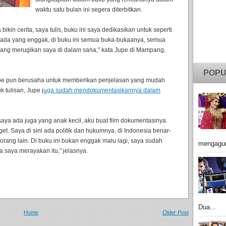
waktu satu bulan ini segera diterbitkan.
kin cerita, saya tulis, buku ini saya dedikasikan untuk seperti
, ada yang enggak, di buku ini semua buka-bukaanya, semua
 yang merugikan saya di dalam sana," kata Jupe di Mampang,
POPU
pe pun berusaha untuk memberikan penjelasan yang mudah
 tulisan, Jupe j
uga sudah mendokumentasikannya dalam
aya ada juga yang anak kecil, aku buat film dokumentasinya.
t. Saya di sini ada politik dan hukumnya, di Indonesia benar-
orang lain. Di buku ini bukan enggak malu lagi, saya sudah
mengagu
a saya merayakan itu," jelasnya.
Dua...
Home
Older Post