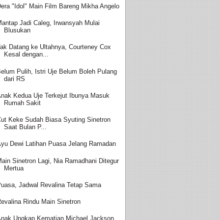
era "Idol" Main Film Bareng Mikha Angelo
antap Jadi Caleg, Irwansyah Mulai
Blusukan
ak Datang ke Ultahnya, Courteney Cox
Kesal dengan...
elum Pulih, Istri Uje Belum Boleh Pulang
dari RS
nak Kedua Uje Terkejut Ibunya Masuk
Rumah Sakit
ut Keke Sudah Biasa Syuting Sinetron
Saat Bulan P...
yu Dewi Latihan Puasa Jelang Ramadan
ain Sinetron Lagi, Nia Ramadhani Ditegur
Mertua
uasa, Jadwal Revalina Tetap Sama
evalina Rindu Main Sinetron
nak Ungkap Kematian Michael Jackson