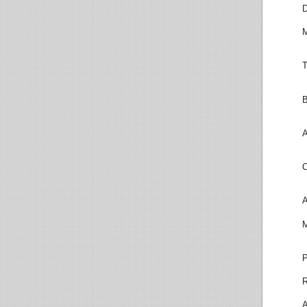
D
M
T
B
A
C
A
M
P
R
A