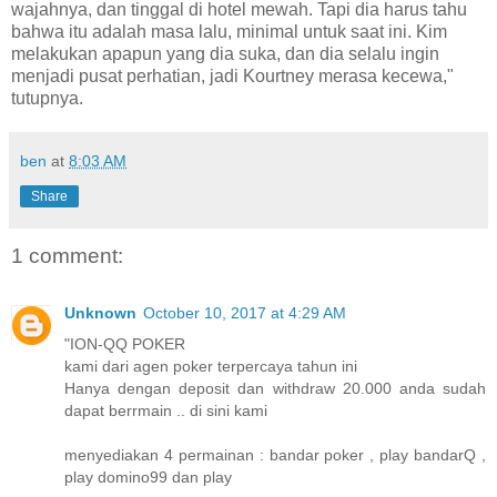
wajahnya, dan tinggal di hotel mewah. Tapi dia harus tahu
bahwa itu adalah masa lalu, minimal untuk saat ini. Kim
melakukan apapun yang dia suka, dan dia selalu ingin
menjadi pusat perhatian, jadi Kourtney merasa kecewa,"
tutupnya.
ben
at
8:03 AM
Share
1 comment:
Unknown
October 10, 2017 at 4:29 AM
"ION-QQ POKER
kami dari agen poker terpercaya tahun ini
Hanya dengan deposit dan withdraw 20.000 anda sudah
dapat berrmain .. di sini kami
menyediakan 4 permainan : bandar poker , play bandarQ ,
play domino99 dan play