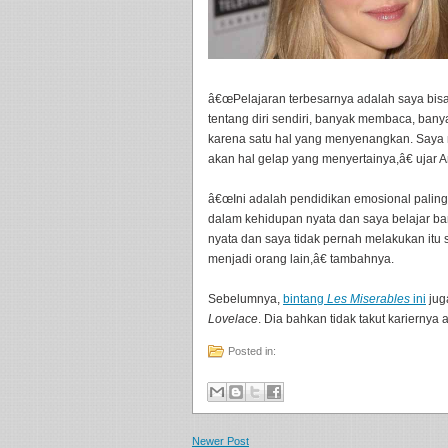
â€œPelajaran terbesarnya adalah saya bisa
tentang diri sendiri, banyak membaca, bany
karena satu hal yang menyenangkan. Saya me
akan hal gelap yang menyertainya,â€ ujar A
â€œIni adalah pendidikan emosional palin
dalam kehidupan nyata dan saya belajar ban
nyata dan saya tidak pernah melakukan itu 
menjadi orang lain,â€ tambahnya.
Sebelumnya,
bintang
Les Miserables
ini
jug
Lovelace
. Dia bahkan tidak takut kariernya
Posted in:
Newer Post