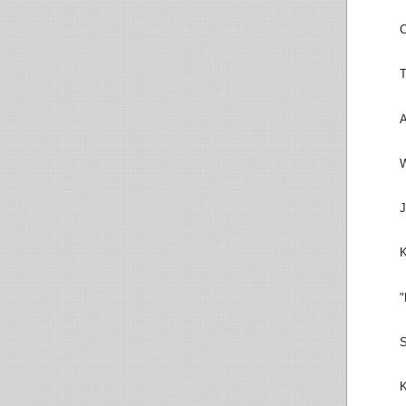
C
T
A
W
J
K
"
S
K