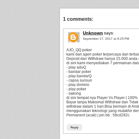
1 comments:
Unknown
says:
September 17, 2017 at 8:25 PM
AJO_QQ poker
kami dari agen poker terpercaya dan terbaik
Deposit dan Withdraw hanya 15.000 anda 
di sini kami menyediakan 7 permainan dala
- play aduQ
- bandar poker
- play bandarQ
- capsa sunsun
- play domino
- play poker
- sakong
di sini tempat nya Player Vs Player ( 10
Bayar tanpa Maksimal Withdraw dan Tidak
withdraw dalam 1 hari.Bisa bermain di An
menggunakan teknologi yang mutakhir d
Permanent (acak) | pin bb : 58cd292c.
Reply