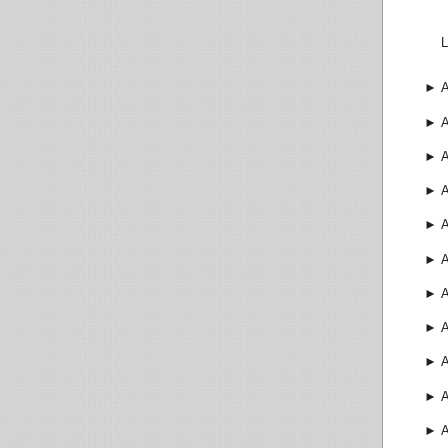
L
►
►
A
►
►
►
►
►
►
►
►
►