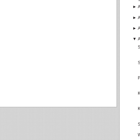
►
►
►
▼
S
S
P
K
K
S
W