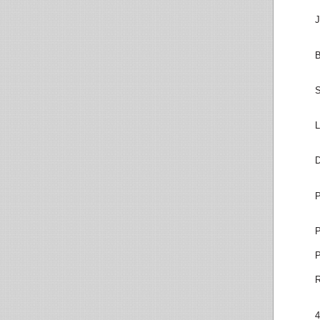
J
B
S
L
D
P
P
P
R
4