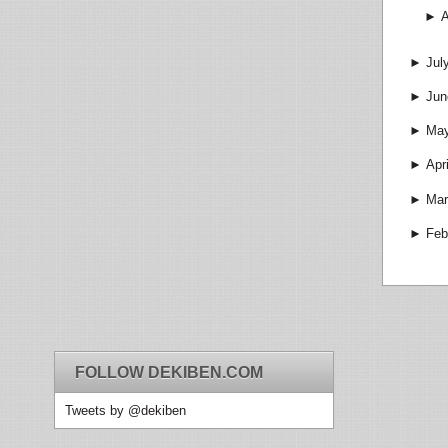
►
►
Jul
►
Jun
►
Ma
►
Apri
►
Mar
►
Feb
FOLLOW DEKIBEN.COM
Tweets by @dekiben