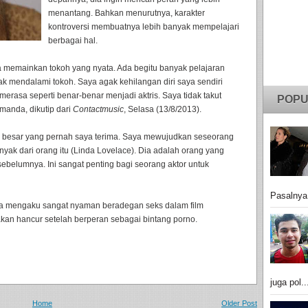
menantang. Bahkan menurutnya, karakter
kontroversi membuatnya lebih banyak mempelajari
berbagai hal.
 memainkan tokoh yang nyata. Ada begitu banyak pelajaran
ak mendalami tokoh. Saya agak kehilangan diri saya sendiri
rasa seperti benar-benar menjadi aktris. Saya tidak takut
POPU
manda, dikutip dari
Contactmusic
, Selasa (13/8/2013).
g besar yang pernah saya terima. Saya mewujudkan seseorang
yak dari orang itu (Linda Lovelace). Dia adalah orang yang
sebelumnya. Ini sangat penting bagi seorang aktor untuk
Pasalnya
a mengaku sangat nyaman beradegan seks dalam film
 akan hancur setelah berperan sebagai bintang porno.
juga pol..
Home
Older Post