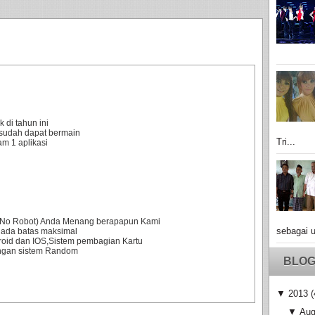
 di tahun ini
sudah dapat bermain
Tri...
m 1 aplikasi
0% No Robot) Anda Menang berapapun Kami
sebagai u
 ada batas maksimal
droid dan IOS,Sistem pembagian Kartu
engan sistem Random
BLOG
▼
2013
(
▼
Aug