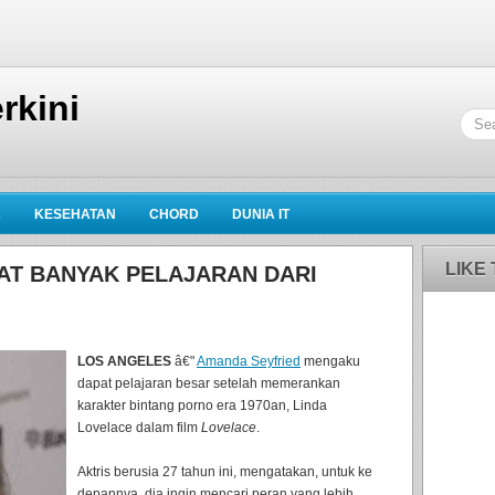
rkini
K
KESEHATAN
CHORD
DUNIA IT
LIKE
AT BANYAK PELAJARAN DARI
LOS ANGELES
â€"
Amanda Seyfried
mengaku
dapat pelajaran besar setelah memerankan
karakter bintang porno era 1970an, Linda
Lovelace dalam film
Lovelace
.
Aktris berusia 27 tahun ini, mengatakan, untuk ke
depannya, dia ingin mencari peran yang lebih