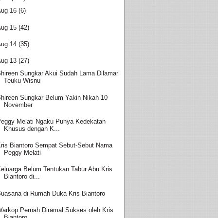
Aug 16
(6)
Aug 15
(42)
Aug 14
(35)
Aug 13
(27)
hireen Sungkar Akui Sudah Lama Dilamar
Teuku Wisnu
hireen Sungkar Belum Yakin Nikah 10
November
eggy Melati Ngaku Punya Kedekatan
Khusus dengan K...
ris Biantoro Sempat Sebut-Sebut Nama
Peggy Melati
eluarga Belum Tentukan Tabur Abu Kris
Biantoro di...
uasana di Rumah Duka Kris Biantoro
arkop Pernah Diramal Sukses oleh Kris
Biantoro