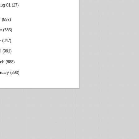
Aug 01
(27)
y
(997)
e
(585)
y
(847)
l
(991)
ch
(888)
ruary
(290)