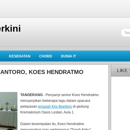
rkini
K
KESEHATAN
CHORD
DUNIA IT
LIKE
BIANTORO, KOES HENDRATMO
TANGERANG
- Penyanyi senior Koes Hendratmo
menyanyikan beberapa lagu dalam upacara
pelepasan
jenazah Kris Biantoro
di gedung
Krematorium Oasis Lestari, Aula 1.
Dalam kesempatan itu, Koes Hendratmo
menyanyikan lagu pertamanya "Tanah Airku".