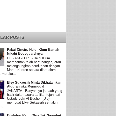
LAR POSTS
Pakai Cincin, Heidi Klum Bantah
Nikahi Bodyguard-nya
LOS ANGELES - Heidi Klum
membantah telah bertunangan, atau
melangsungkan pernikahan dengan
Martin Kirsten secara diam-diam.
, mereka...
Elvy Sukaesih Minta Dikhatamkan
Alquran jika Meninggal
JAKARTA - Banyaknya jamaah yang
hadir dalam acara tahlilan tujuh hari
Ustadz Jefri Al Buchori (Uje)
membuat Elvy Sukaesih semakin
m...
Ditelefon Raffi, Olga Tak Ngambek