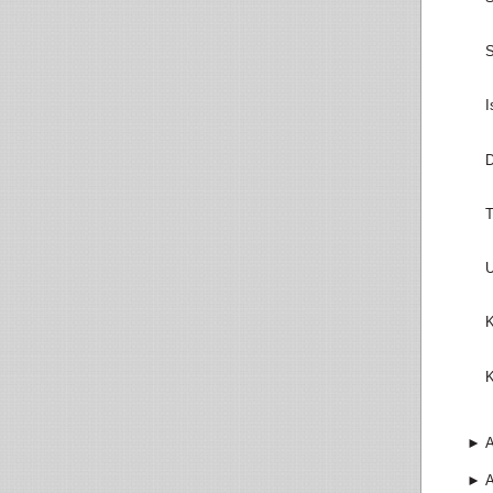
S
I
D
T
U
K
K
►
►