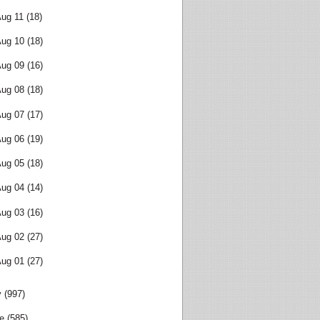
ug 11
(18)
Aug 10
(18)
Aug 09
(16)
Aug 08
(18)
Aug 07
(17)
Aug 06
(19)
Aug 05
(18)
Aug 04
(14)
Aug 03
(16)
Aug 02
(27)
Aug 01
(27)
y
(997)
e
(585)