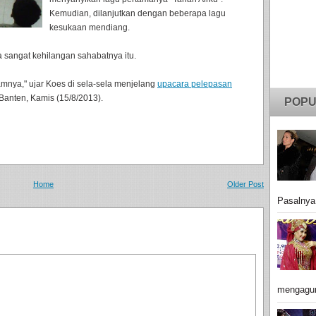
Kemudian, dilanjutkan dengan beberapa lagu
kesukaan mendiang.
sangat kehilangan sahabatnya itu.
mnya," ujar Koes di sela-sela menjelang
upacara pelepasan
 Banten, Kamis (15/8/2013).
POPU
Home
Older Post
Pasalnya
mengagu