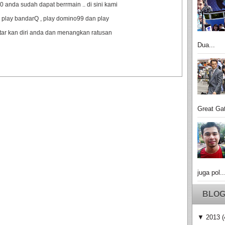
anda sudah dapat berrmain .. di sini kami
 play bandarQ , play domino99 dan play
ftar kan diri anda dan menangkan ratusan
Dua...
Great Gat
juga pol..
BLOG
▼
2013
(