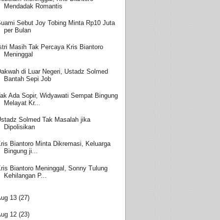
Mendadak Romantis
uami Sebut Joy Tobing Minta Rp10 Juta
per Bulan
stri Masih Tak Percaya Kris Biantoro
Meninggal
akwah di Luar Negeri, Ustadz Solmed
Bantah Sepi Job
ak Ada Sopir, Widyawati Sempat Bingung
Melayat Kr...
stadz Solmed Tak Masalah jika
Dipolisikan
ris Biantoro Minta Dikremasi, Keluarga
Bingung ji...
ris Biantoro Meninggal, Sonny Tulung
Kehilangan P...
Aug 13
(27)
Aug 12
(23)