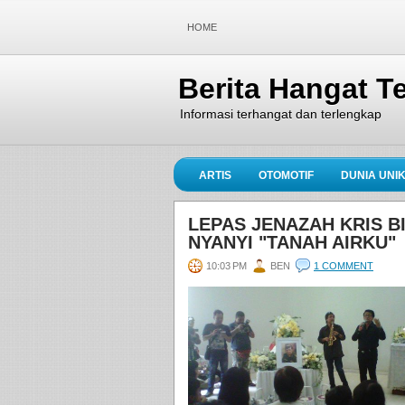
HOME
Berita Hangat Te
Informasi terhangat dan terlengkap
ARTIS
OTOMOTIF
DUNIA UNI
LEPAS JENAZAH KRIS 
NYANYI "TANAH AIRKU"
10:03 PM
BEN
1 COMMENT