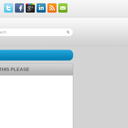
 THIS PLEASE