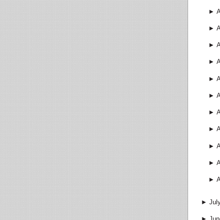
►
A
►
►
►
►
►
►
►
►
►
►
►
Jul
►
Jun