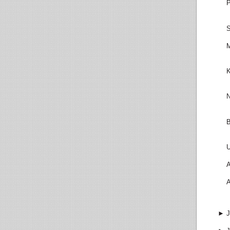
P
S
M
K
N
B
U
A
A
►
J