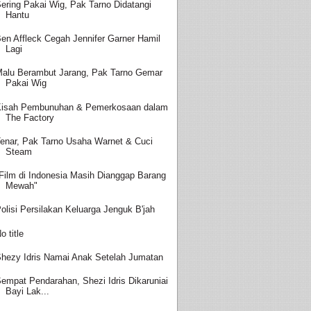
ering Pakai Wig, Pak Tarno Didatangi
Hantu
en Affleck Cegah Jennifer Garner Hamil
Lagi
alu Berambut Jarang, Pak Tarno Gemar
Pakai Wig
isah Pembunuhan & Pemerkosaan dalam
The Factory
enar, Pak Tarno Usaha Warnet & Cuci
Steam
Film di Indonesia Masih Dianggap Barang
Mewah"
olisi Persilakan Keluarga Jenguk B'jah
o title
hezy Idris Namai Anak Setelah Jumatan
empat Pendarahan, Shezi Idris Dikaruniai
Bayi Lak...