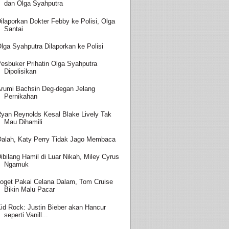
dan Olga Syahputra
ilaporkan Dokter Febby ke Polisi, Olga
Santai
lga Syahputra Dilaporkan ke Polisi
esbuker Prihatin Olga Syahputra
Dipolisikan
rumi Bachsin Deg-degan Jelang
Pernikahan
yan Reynolds Kesal Blake Lively Tak
Mau Dihamili
alah, Katy Perry Tidak Jago Membaca
ibilang Hamil di Luar Nikah, Miley Cyrus
Ngamuk
oget Pakai Celana Dalam, Tom Cruise
Bikin Malu Pacar
id Rock: Justin Bieber akan Hancur
seperti Vanill...