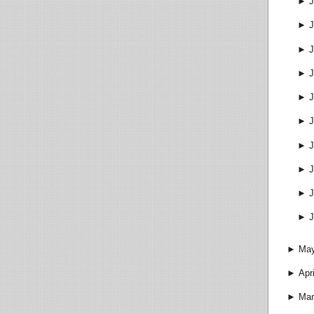
►
J
►
J
►
J
►
J
►
J
►
J
►
J
►
J
►
J
►
J
►
Ma
►
Apri
►
Mar