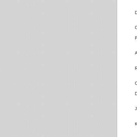
D
O
P
A
R
O
D
J
K