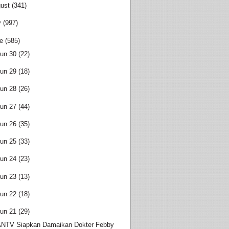
ust
(341)
y
(997)
e
(585)
un 30
(22)
un 29
(18)
un 28
(26)
un 27
(44)
un 26
(35)
un 25
(33)
un 24
(23)
un 23
(13)
un 22
(18)
un 21
(29)
NTV Siapkan Damaikan Dokter Febby