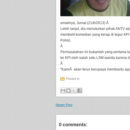
emailnya, Jumat (21/6/2013) Â
Lebih lanjut, dia menuturkan pihak ANTV 
membelit komedian yang kerap di tegur KPI 
Polisi).
Â
Permasalahan ini bukanlah yang pertama ka
ke KPI oleh salah satu LSM wanita karena di
Â
"KamiÂ akan terus berupaya membantu agar 
Posted in:
Newer Post
0 comments: