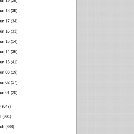
un 19
(29)
un 18
(39)
un 17
(34)
un 16
(33)
un 15
(14)
un 14
(36)
un 13
(41)
un 03
(19)
un 02
(17)
un 01
(20)
y
(847)
l
(991)
ch
(888)