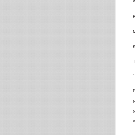
S
B
M
K
T
"
P
N
S
S