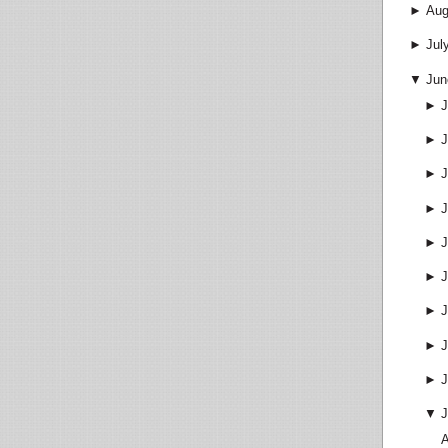
►
Aug
►
Jul
▼
Jun
►
J
►
J
►
J
►
J
►
J
►
J
►
J
►
J
►
J
▼
J
A