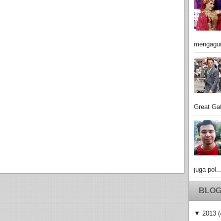
mengagu
Great Gat
juga pol..
BLOG
▼
2013
(