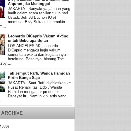
Alquran jika Meninggal
JAKARTA - Banyaknya jamaah yang
hadir dalam acara tahlilan tujuh hari
Ustadz Jefri Al Buchori (Uje)
membuat Elvy Sukaesih semakin
m...
Leonardo DiCaprio Vakum Akting
untuk Beberapa Bulan
LOS ANGELES â€" Leonardo
DiCaprio mengaku ingin vakum
sementara waktu dari kegiatannya
berakting. Pasalnya, bintang The
sby ...
Tak Jemput Raffi, Wanda Hamidah
Kirim Bunga Saja
JAKARTA - Saat Raffi dijebloskan ke
Pusat Rehabilitasi Lido , Wanda
Hamidah mengantar presenter
Dahsyat itu. Namun kini artis yang
.
 ARCHIVE
4939)