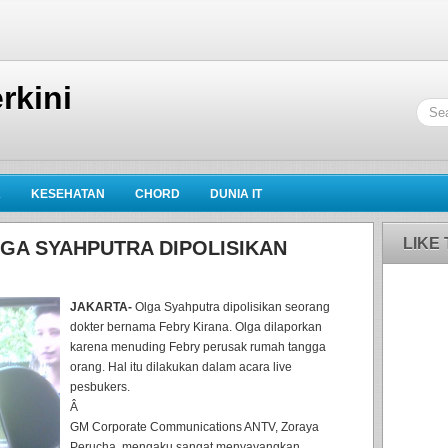
rkini
K
KESEHATAN
CHORD
DUNIA IT
LIKE
GA SYAHPUTRA DIPOLISIKAN
JAKARTA-
Olga Syahputra dipolisikan seorang
dokter bernama Febry Kirana. Olga dilaporkan
karena menuding Febry perusak rumah tangga
orang. Hal itu dilakukan dalam acara live
pesbukers.
Â
GM Corporate Communications ANTV, Zoraya
Perucha, mengaku sangat menyayangkan