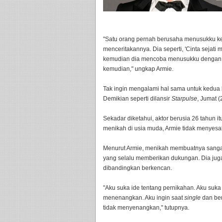
"Satu orang pernah berusaha menusukku ke
menceritakannya. Dia seperti, 'Cinta sejat
kemudian dia mencoba menusukku dengan pi
kemudian," ungkap Armie.
Tak ingin mengalami hal sama untuk kedua 
Demikian seperti dilansir
Starpulse
, Jumat (
Sekadar diketahui, aktor berusia 26 tahun
menikah di usia muda, Armie tidak menyesa
Menurut Armie, menikah membuatnya sanga
yang selalu memberikan dukungan. Dia jug
dibandingkan berkencan.
"Aku suka ide tentang pernikahan. Aku suka
menenangkan. Aku ingin saat
single
dan ber
tidak menyenangkan," tutupnya.