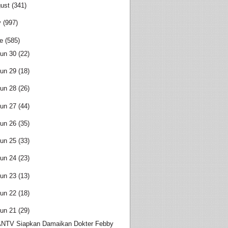
ust
(341)
y
(997)
e
(585)
un 30
(22)
un 29
(18)
un 28
(26)
un 27
(44)
un 26
(35)
un 25
(33)
un 24
(23)
un 23
(13)
un 22
(18)
un 21
(29)
NTV Siapkan Damaikan Dokter Febby