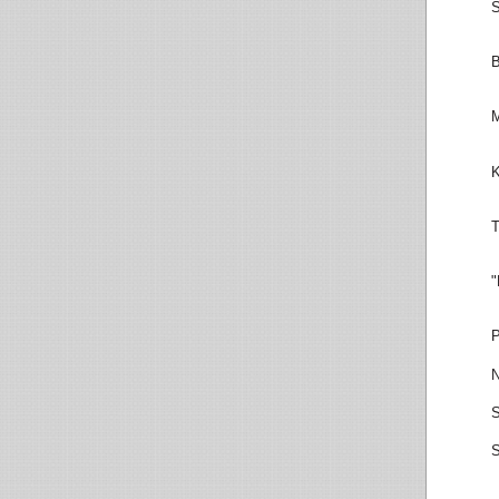
S
B
M
K
T
"
P
N
S
S