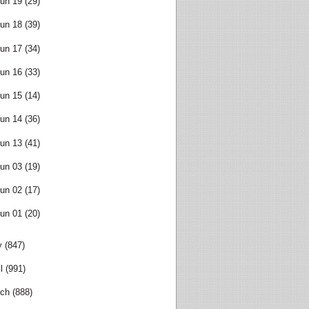
un 19
(29)
un 18
(39)
un 17
(34)
un 16
(33)
un 15
(14)
un 14
(36)
un 13
(41)
un 03
(19)
un 02
(17)
un 01
(20)
y
(847)
l
(991)
ch
(888)