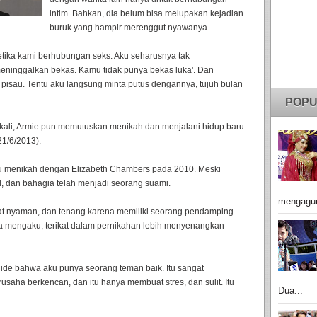
intim. Bahkan, dia belum bisa melupakan kejadian
buruk yang hampir merenggut nyawanya.
tika kami berhubungan seks. Aku seharusnya tak
i meninggalkan bekas. Kamu tidak punya bekas luka'. Dan
sau. Tentu aku langsung minta putus dengannya, tujuh bulan
POPU
kali, Armie pun memutuskan menikah dan menjalani hidup baru.
21/6/2013).
 itu menikah dengan Elizabeth Chambers pada 2010. Meski
l, dan bahagia telah menjadi seorang suami.
mengagu
t nyaman, dan tenang karena memiliki seorang pendamping
a mengaku, terikat dalam pernikahan lebih menyenangkan
 ide bahwa aku punya seorang teman baik. Itu sangat
usaha berkencan, dan itu hanya membuat stres, dan sulit. Itu
Dua...