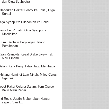
dan Olga Syahputra
ilaporkan Dokter Febby ke Polisi, Olga
Santai
lga Syahputra Dilaporkan ke Polisi
esbuker Prihatin Olga Syahputra
Dipolisikan
rumi Bachsin Deg-degan Jelang
Pernikahan
yan Reynolds Kesal Blake Lively Tak
Mau Dihamili
alah, Katy Perry Tidak Jago Membaca
ibilang Hamil di Luar Nikah, Miley Cyrus
Ngamuk
oget Pakai Celana Dalam, Tom Cruise
Bikin Malu Pacar
id Rock: Justin Bieber akan Hancur
seperti Vanill...