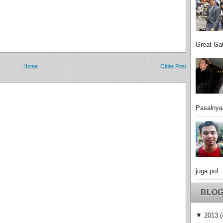
Great Gat
Home
Older Post
Pasalnya
juga pol..
BLOG
▼
2013
(