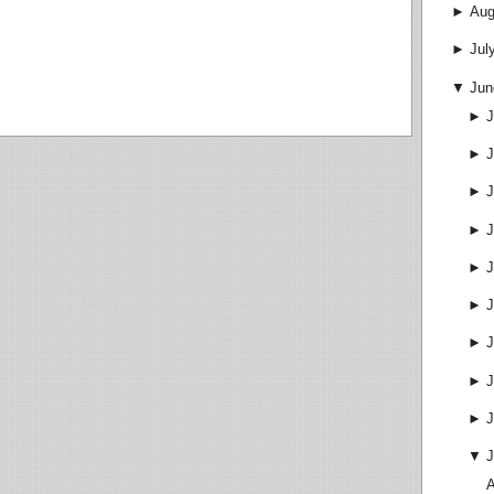
►
Aug
►
Jul
▼
Jun
►
J
►
J
►
J
►
J
►
J
►
J
►
J
►
J
►
J
▼
J
A