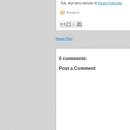
Yuk, ikut seru-seruan di
Room Fatinistic
Posted in:
Newer Post
0 comments:
Post a Comment