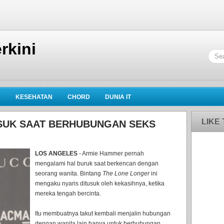
rkini
K
KESEHATAN
CHORD
DUNIA IT
LIKE
USUK SAAT BERHUBUNGAN SEKS
LOS ANGELES
- Armie Hammer pernah
mengalami hal buruk saat berkencan dengan
seorang wanita. Bintang
The Lone Longer
ini
mengaku nyaris ditusuk oleh kekasihnya, ketika
mereka tengah bercinta.
Itu membuatnya takut kembali menjalin hubungan
dengan wanita lain hanya untuk berhubungan