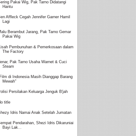
ering Pakai Wig, Pak Tarno Didatangi
Hantu
en Affleck Cegah Jennifer Garner Hamil
Lagi
alu Berambut Jarang, Pak Tarno Gemar
Pakai Wig
isah Pembunuhan & Pemerkosaan dalam
The Factory
enar, Pak Tarno Usaha Warnet & Cuci
Steam
Film di Indonesia Masih Dianggap Barang
Mewah"
olisi Persilakan Keluarga Jenguk B'jah
o title
hezy Idris Namai Anak Setelah Jumatan
empat Pendarahan, Shezi Idris Dikaruniai
Bayi Lak...