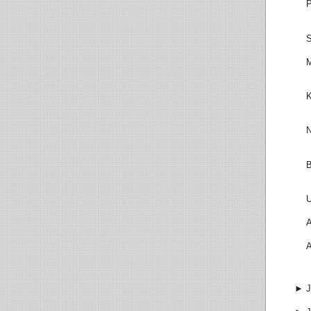
P
S
M
K
N
B
U
A
A
►
J