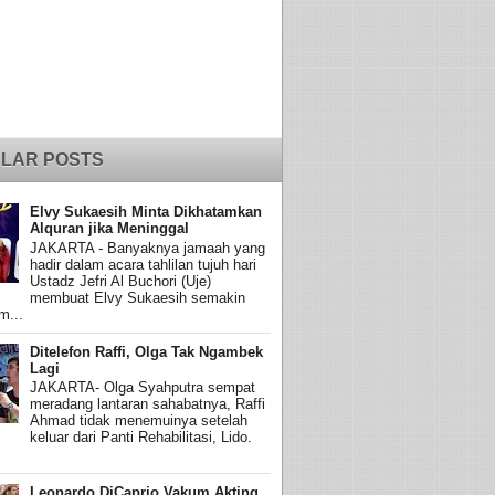
LAR POSTS
Elvy Sukaesih Minta Dikhatamkan
Alquran jika Meninggal
JAKARTA - Banyaknya jamaah yang
hadir dalam acara tahlilan tujuh hari
Ustadz Jefri Al Buchori (Uje)
membuat Elvy Sukaesih semakin
m...
Ditelefon Raffi, Olga Tak Ngambek
Lagi
JAKARTA- Olga Syahputra sempat
meradang lantaran sahabatnya, Raffi
Ahmad tidak menemuinya setelah
keluar dari Panti Rehabilitasi, Lido.
Leonardo DiCaprio Vakum Akting