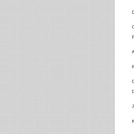
D
O
P
A
R
O
D
J
K