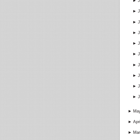
►
J
►
J
►
J
►
J
►
J
►
J
►
J
►
J
►
J
►
J
►
Ma
►
Apri
►
Mar