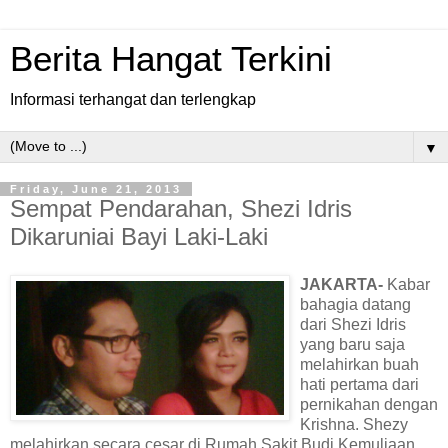
Berita Hangat Terkini
Informasi terhangat dan terlengkap
▼
Friday, June 21, 2013
Sempat Pendarahan, Shezi Idris
Dikaruniai Bayi Laki-Laki
JAKARTA-
Kabar
bahagia datang
dari Shezi Idris
yang baru saja
melahirkan buah
hati pertama dari
pernikahan dengan
Krishna. Shezy
melahirkan secara
cesar
di Rumah Sakit Budi Kemuliaan,