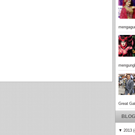
mengagu
mengungk
Great Gat
BLOG
▼
2013
(