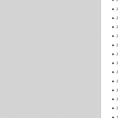
►
J
►
J
►
J
►
J
►
J
►
J
►
J
►
J
►
J
►
J
►
J
►
J
►
J