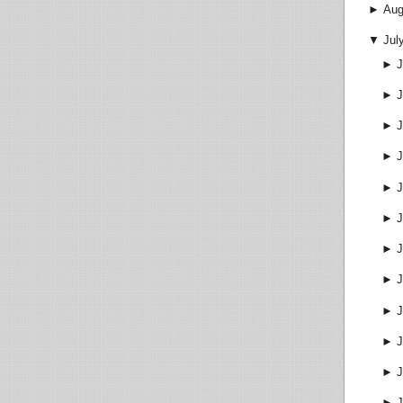
►
Aug
▼
Jul
►
J
►
J
►
J
►
J
►
J
►
J
►
J
►
J
►
J
►
J
►
J
►
J