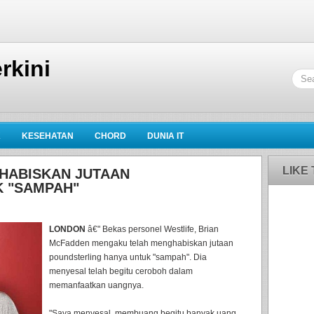
rkini
K
KESEHATAN
CHORD
DUNIA IT
LIKE
 HABISKAN JUTAAN
 "SAMPAH"
LONDON
â€" Bekas personel Westlife, Brian
McFadden mengaku telah menghabiskan jutaan
poundsterling hanya untuk "sampah". Dia
menyesal telah begitu ceroboh dalam
memanfaatkan uangnya.
"Saya menyesal, membuang begitu banyak uang