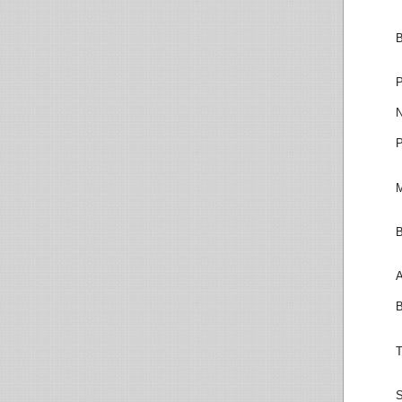
B
P
N
P
M
B
A
B
T
S