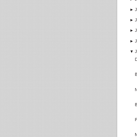
►
J
►
J
►
J
►
J
▼
J
D
B
N
B
P
N