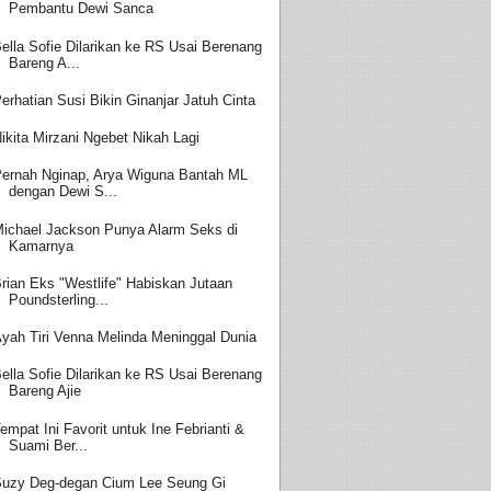
Pembantu Dewi Sanca
ella Sofie Dilarikan ke RS Usai Berenang
Bareng A...
erhatian Susi Bikin Ginanjar Jatuh Cinta
ikita Mirzani Ngebet Nikah Lagi
ernah Nginap, Arya Wiguna Bantah ML
dengan Dewi S...
ichael Jackson Punya Alarm Seks di
Kamarnya
rian Eks "Westlife" Habiskan Jutaan
Poundsterling...
yah Tiri Venna Melinda Meninggal Dunia
ella Sofie Dilarikan ke RS Usai Berenang
Bareng Ajie
empat Ini Favorit untuk Ine Febrianti &
Suami Ber...
uzy Deg-degan Cium Lee Seung Gi