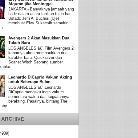
Alquran jika Meninggal
JAKARTA - Banyaknya jamaah yang
hadir dalam acara tahlilan tujuh hari
Ustadz Jefri Al Buchori (Uje)
membuat Elvy Sukaesih semakin
m...
Avengers 2 Akan Masukkan Dua
Tokoh Baru
LOS ANGELES â€" Film Avengers 2
kabarnya akan memasukkan dua
karakter baru, Quicksilver dan
Scarlet Witch Seorang sumber
apka...
Leonardo DiCaprio Vakum Akting
untuk Beberapa Bulan
LOS ANGELES â€" Leonardo
DiCaprio mengaku ingin vakum
sementara waktu dari kegiatannya
berakting. Pasalnya, bintang The
sby ...
 ARCHIVE
4939)