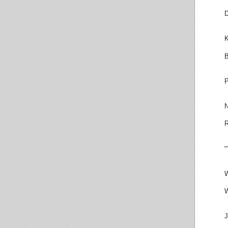
D
K
B
P
N
R
"
W
W
J