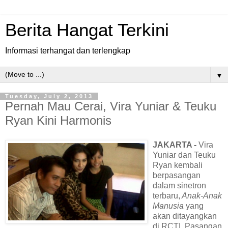
Berita Hangat Terkini
Informasi terhangat dan terlengkap
▼
Tuesday, July 2, 2013
Pernah Mau Cerai, Vira Yuniar & Teuku
Ryan Kini Harmonis
JAKARTA -
Vira
Yuniar dan Teuku
Ryan kembali
berpasangan
dalam sinetron
terbaru,
Anak-Anak
Manusia
yang
akan ditayangkan
di RCTI. Pasangan