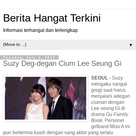
Berita Hangat Terkini
Informasi terhangat dan terlengkap
▼
Tuesday, July 2, 2013
Suzy Deg-degan Cium Lee Seung Gi
SEOUL -
Suzy
mengaku sangat
grogi saat harus
menjalani adegan
ciuman dengan
Lee seung Gi di
drama
Gu Family
Book
. Personel
girlband Miss A ini
pun berterima kasih dengan sang aktor yang selalu