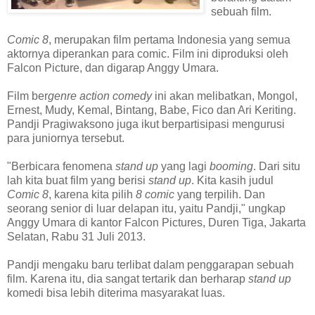
sebuah film.
Comic 8
, merupakan film pertama Indonesia yang semua
aktornya diperankan para comic. Film ini diproduksi oleh
Falcon Picture, dan digarap Anggy Umara.
Film ber
genre action comedy
ini akan melibatkan, Mongol,
Ernest, Mudy, Kemal, Bintang, Babe, Fico dan Ari Keriting.
Pandji Pragiwaksono juga ikut berpartisipasi mengurusi
para juniornya tersebut.
"Berbicara fenomena
stand up
yang lagi
booming
. Dari situ
lah kita buat film yang berisi
stand up
. Kita kasih judul
Comic 8
, karena kita pilih
8 comic
yang terpilih. Dan
seorang senior di luar delapan itu, yaitu Pandji," ungkap
Anggy Umara di kantor Falcon Pictures, Duren Tiga, Jakarta
Selatan, Rabu 31 Juli 2013.
Pandji mengaku baru terlibat dalam penggarapan sebuah
film. Karena itu, dia sangat tertarik dan berharap
stand up
komedi bisa lebih diterima masyarakat luas.