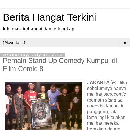
Berita Hangat Terkini
Informasi terhangat dan terlengkap
▼
Wednesday, July 31, 2013
Pemain Stand Up Comedy Kumpul di
Film Comic 8
JAKARTA
â€" Jika
sebelumnya hanya
melihat para
comic
(pemain
stand up
comedy
) tampil di
panggung, tak
lama lagi kita akan
melihat mereka
berakting dalam