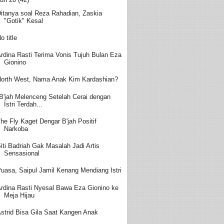
itanya soal Reza Rahadian, Zaskia
"Gotik" Kesal
o title
rdina Rasti Terima Vonis Tujuh Bulan Eza
Gionino
orth West, Nama Anak Kim Kardashian?
B'jah Melenceng Setelah Cerai dengan
Istri Terdah...
he Fly Kaget Dengar B'jah Positif
Narkoba
iti Badriah Gak Masalah Jadi Artis
Sensasional
uasa, Saipul Jamil Kenang Mendiang Istri
rdina Rasti Nyesal Bawa Eza Gionino ke
Meja Hijau
strid Bisa Gila Saat Kangen Anak