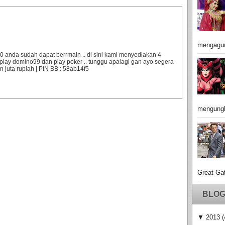
mengagu
 anda sudah dapat berrmain .. di sini kami menyediakan 4
 play domino99 dan play poker .. tunggu apalagi gan ayo segera
 juta rupiah | PIN BB : 58ab14f5
mengungk
Great Gat
BLOG
▼
2013
(