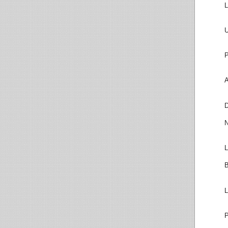
L
U
P
A
D
N
L
B
L
P