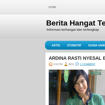
HOME
Berita Hangat Te
Informasi terhangat dan terlengkap
ARTIS
OTOMOTIF
DUNIA UNI
ARDINA RASTI NYESAL 
9:03 PM
BEN
1 COMMENT