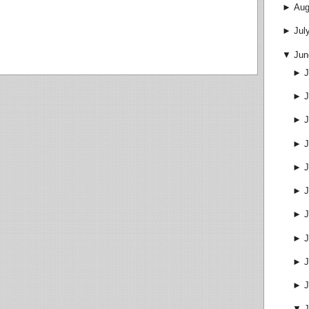
►
Aug
►
Jul
▼
Jun
►
J
►
J
►
J
►
J
►
J
►
J
►
J
►
J
►
J
►
J
▼
J