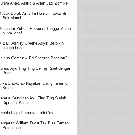
unya Anak, Astrid & Arlan Jadi Zombie
abuk Berat, Artis Ini Hampir Tewas di
Bak Mandi
enanam Pohon, Personel Tangga Malah
Minta Maaf
i Bali, Ashley Greene Asyik Berbikini
hingga Lece...
elena Gomez & Ed Sheeran Pacaran?
urus, Ayu Ting Ting Sering Ribut dengan
Pacar
lika Siap-Siap Rayakan Ulang Tahun di
Korea
emua Keinginan Ayu Ting Ting Sudah
Dipenuhi Pacar
nooki Ingin Putranya Jadi Gay
angeran William Takut Tak Bisa Temani
Persalinan ...