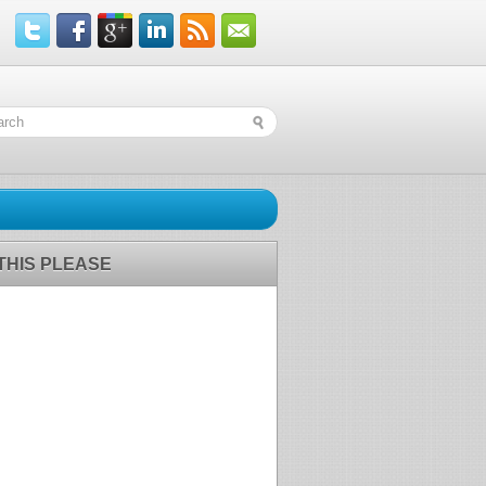
 THIS PLEASE