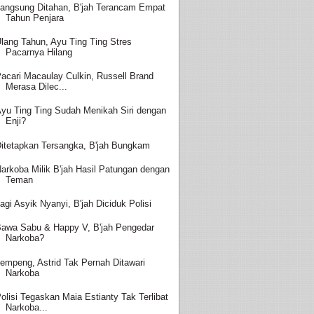
angsung Ditahan, B'jah Terancam Empat
Tahun Penjara
lang Tahun, Ayu Ting Ting Stres
Pacarnya Hilang
acari Macaulay Culkin, Russell Brand
Merasa Dilec...
yu Ting Ting Sudah Menikah Siri dengan
Enji?
itetapkan Tersangka, B'jah Bungkam
arkoba Milik B'jah Hasil Patungan dengan
Teman
agi Asyik Nyanyi, B'jah Diciduk Polisi
awa Sabu & Happy V, B'jah Pengedar
Narkoba?
empeng, Astrid Tak Pernah Ditawari
Narkoba
olisi Tegaskan Maia Estianty Tak Terlibat
Narkoba...