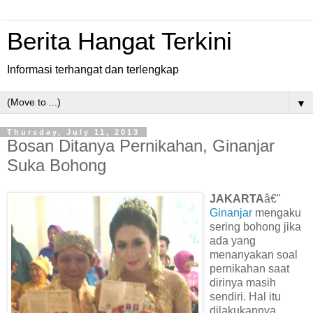
Berita Hangat Terkini
Informasi terhangat dan terlengkap
▼
Thursday, July 11, 2013
Bosan Ditanya Pernikahan, Ginanjar
Suka Bohong
JAKARTA
â€"
Ginanjar
mengaku
sering bohong jika
ada yang
menanyakan soal
pernikahan saat
dirinya masih
sendiri. Hal itu
dilakukannya