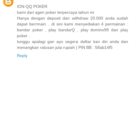
ION-QQ POKER
kami dari agen poker terpercaya tahun ini
Hanya dengan deposit dan withdraw 20.000 anda sudah
dapat berrmain .. di sini kami menyediakan 4 permainan :
bandar poker , play bandarQ , play domino99 dan play
poker ..
tunggu apalagi gan ayo segera daftar kan diri anda dan
menangkan ratusan juta rupiah | PIN BB : 58ab14f5
Reply