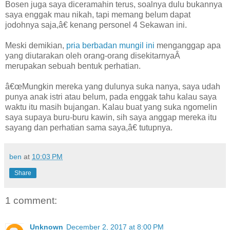
Bosen juga saya diceramahin terus, soalnya dulu bukannya
saya enggak mau nikah, tapi memang belum dapat
jodohnya saja,â€ kenang personel 4 Sekawan ini.
Meski demikian,
pria berbadan mungil ini
menganggap apa
yang diutarakan oleh orang-orang disekitarnyaÂ
merupakan sebuah bentuk perhatian.
â€œMungkin mereka yang dulunya suka nanya, saya udah
punya anak istri atau belum, pada enggak tahu kalau saya
waktu itu masih bujangan. Kalau buat yang suka ngomelin
saya supaya buru-buru kawin, sih saya anggap mereka itu
sayang dan perhatian sama saya,â€ tutupnya.
ben
at
10:03 PM
Share
1 comment:
Unknown
December 2, 2017 at 8:00 PM