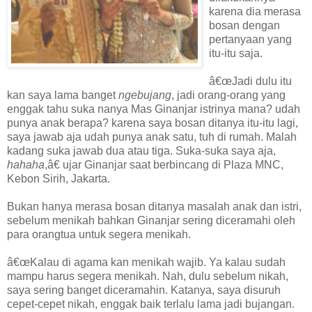
karena dia merasa
bosan dengan
pertanyaan yang
itu-itu saja.
â€œJadi dulu itu
kan saya lama banget
ngebujang
, jadi orang-orang yang
enggak tahu suka nanya Mas Ginanjar istrinya mana? udah
punya anak berapa? karena saya bosan ditanya itu-itu lagi,
saya jawab aja udah punya anak satu, tuh di rumah. Malah
kadang suka jawab dua atau tiga. Suka-suka saya aja,
hahaha
,â€ ujar Ginanjar saat berbincang di Plaza MNC,
Kebon Sirih, Jakarta.
Bukan hanya merasa bosan ditanya masalah anak dan istri,
sebelum menikah bahkan Ginanjar sering diceramahi oleh
para orangtua untuk segera menikah.
â€œKalau di agama kan menikah wajib. Ya kalau sudah
mampu harus segera menikah. Nah, dulu sebelum nikah,
saya sering banget diceramahin. Katanya, saya disuruh
cepet-cepet nikah, enggak baik terlalu lama jadi bujangan.